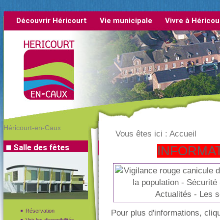
Découvrir Héricourt
Vie municipale
Vivre à Héricou
rétrospective
Héricourt-en-Caux
Vous êtes ici :
Accueil
Salle des fêtes
INFORMAT
Réservation
Pour plus d'informations, cliq