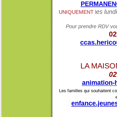
PERMANENC
es lund
UNIQUEMENT
l
Pour prendre RDV vo
02
ccas.herico
LA MAISO
02
animation-
Les familles qui souhaitent c
enfance.jeune