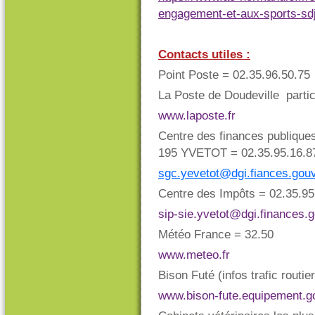
engagement-et-aux-sports-sd
Contacts utiles :
Point Poste = 02.35.96.50.75
La Poste de Doudeville partic
www.laposte.fr
Centre des finances publiqu
195 YVETOT = 02.35.95.16.8
sgc.yevetot@dgi.fiances.gouv
Centre des Impôts = 02.35.95.
sip-sie.yvetot@dgi.finances.g
Météo France = 32.50
www.meteo.fr
Bison Futé (infos trafic routier
www.bison-fute.equipement.go