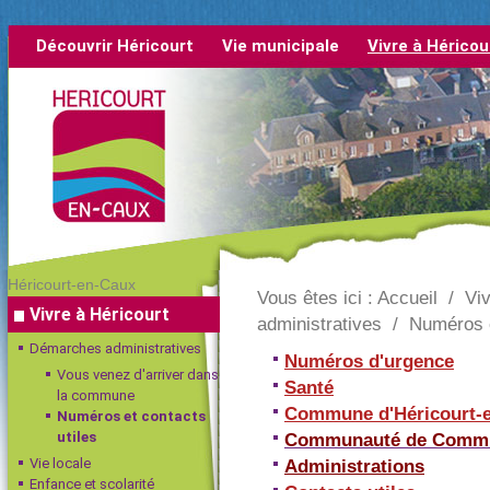
Découvrir Héricourt
Vie municipale
Vivre à Héricou
rétrospective
Héricourt-en-Caux
Vous êtes ici :
Accueil
/
Viv
Vivre à Héricourt
administratives
/
Numéros e
Démarches administratives
Numéros d'urgence
Vous venez d'arriver dans
Santé
la commune
Commune d'Héricourt-
Numéros et contacts
utiles
Communauté de Commu
Vie locale
Administrations
Enfance et scolarité