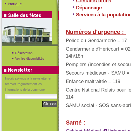
Contacts utiles
Pratique
Dépannage
Services à la population
Salle des fêtes
Numéros d'urgence :
Police ou Gendarmerie = 17
Gendarmerie d'Héricourt = 02
Réservation
14h/18h
Voir les disponibilités
Pompiers (incendies et secou
Newsletter
Secours médicaux - SAMU =
Inscrivez-vous à la newsletter et
Enfance maltraitée = 119
recevez régulièrement les
Centre National Relais pour 
informations de la commune.
114
SAMU social - SOS sans-abri
Santé :