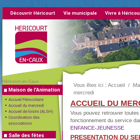
Découvrir Héricourt
Vie municipale
Vivre à Héricou
rétrospective
Héricourt-en-Caux
Vous êtes ici :
Accueil
/
Ma
Maison de l'Animation
mercredi
Accueil Périscolaire
ACCUEIL DU MER
Accueil du mercredi
Accueil de loisirs (ALSH)
Vous pouvez retrouver toutes 
Coordination des
fonctionnement du service da
associations
ENFANCE-JEUNESSE
Salle des fêtes
PRESENTATION DU SE