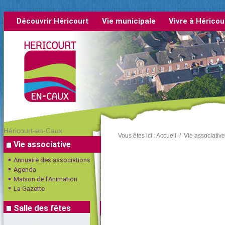
Découvrir Héricourt
Vie municipale
Vivre à Héricou
rétrospective
Héricourt-en-Caux
Vous êtes ici :
Accueil
/
Vie associative
Vie associative
Annuaire des associations
Agenda
Maison de l'Animation
La Gazette
Salle des fêtes