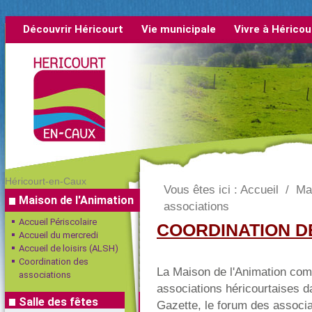
Découvrir Héricourt
Vie municipale
Vivre à Héricou
rétrospective
Héricourt-en-Caux
Vous êtes ici :
Accueil
/
Ma
Maison de l'Animation
associations
Accueil Périscolaire
COORDINATION D
Accueil du mercredi
Accueil de loisirs (ALSH)
Coordination des
La Maison de l'Animation co
associations
associations héricourtaises d
Salle des fêtes
Gazette, le forum des associat