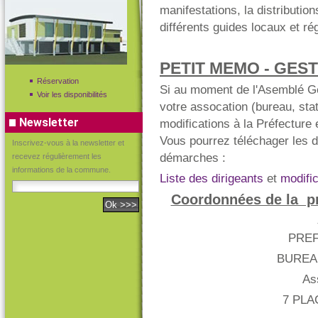
manifestations, la distribution
différents guides locaux et ré
PETIT MEMO - GES
Réservation
Si au moment de l'Asemblé Gén
Voir les disponibilités
votre assocation (bureau, stat
Newsletter
modifications à la Préfecture
Vous pourrez téléchager les d
Inscrivez-vous à la newsletter et
démarches :
recevez régulièrement les
informations de la commune.
Liste des dirigeants
et
modific
Coordonnées de la p
PRE
BUREA
As
7 PLA