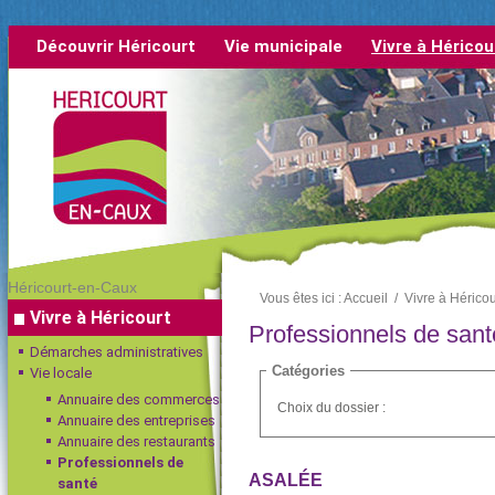
Découvrir Héricourt
Vie municipale
Vivre à Héricou
rétrospective
Héricourt-en-Caux
Vous êtes ici :
Accueil
/
Vivre à Héricou
Vivre à Héricourt
Professionnels de sant
Démarches administratives
Catégories
Vie locale
Annuaire des commerces
Choix du dossier :
Annuaire des entreprises
Annuaire des restaurants
Professionnels de
ASALÉE
santé