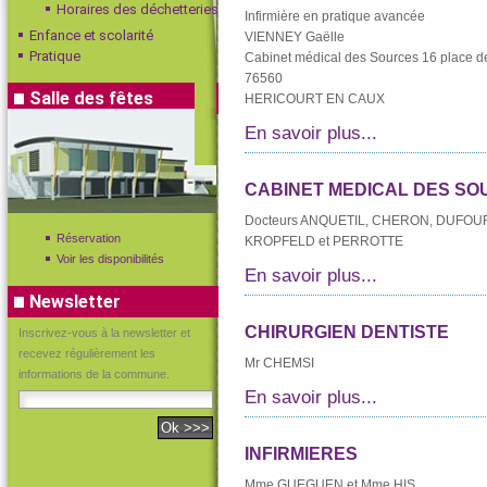
Horaires des déchetteries
Infirmière en pratique avancée
Enfance et scolarité
VIENNEY Gaëlle
Pratique
Cabinet médical des Sources 16 place de
76560
Salle des fêtes
HERICOURT EN CAUX
En savoir plus...
CABINET MEDICAL DES S
Docteurs ANQUETIL, CHERON, DUFOUR
Réservation
KROPFELD et PERROTTE
Voir les disponibilités
En savoir plus...
Newsletter
CHIRURGIEN DENTISTE
Inscrivez-vous à la newsletter et
recevez régulièrement les
Mr CHEMSI
informations de la commune.
En savoir plus...
INFIRMIERES
Mme GUEGUEN et Mme HIS