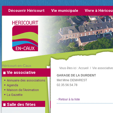
Découvrir Héricourt
Vie municipale
Vivre à Héricou
rétrospective
Héricourt-en-Caux
Vous êtes ici :
Accueil
/
Vie associative
Vie associative
GARAGE DE LA DURDENT
Annuaire des associations
Met Mme DEMAREST
Agenda
02.35.56.54.78
Maison de l'Animation
La Gazette
- Retour à la liste
Salle des fêtes