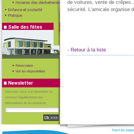
de voitures, vente de crêpes…)
Horaires des déchetteries
sécurité. L’amicale organise 
Enfance et scolarité
Pratique
Salle des fêtes
- Retour à la liste
Réservation
Voir les disponibilités
Newsletter
Inscrivez-vous à la newsletter et
recevez régulièrement les
informations de la commune.
Haut de page