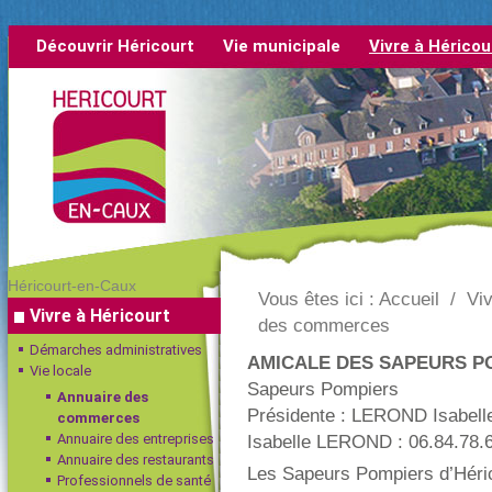
Découvrir Héricourt
Vie municipale
Vivre à Héricou
rétrospective
Héricourt-en-Caux
Vous êtes ici :
Accueil
/
Viv
Vivre à Héricourt
des commerces
Démarches administratives
AMICALE DES SAPEURS P
Vie locale
Sapeurs Pompiers
Annuaire des
Présidente : LEROND Isabell
commerces
Annuaire des entreprises
Isabelle LEROND : 06.84.78.6
Annuaire des restaurants
Les Sapeurs Pompiers d’Héri
Professionnels de santé