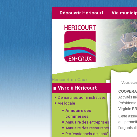
Découvrir Héricourt
Vie munici
rétrospective
Héricourt-en-Caux
Vous êtes 
Vivre à Héricourt
COOPERAT
Démarches administratives
Activités li
Vie locale
Présidente 
Virginie B
Annuaire des
commerces
Cette assoc
Annuaire des entreprises
qui permett
Annuaire des restaurants
l’organisat
Professionnels de santé