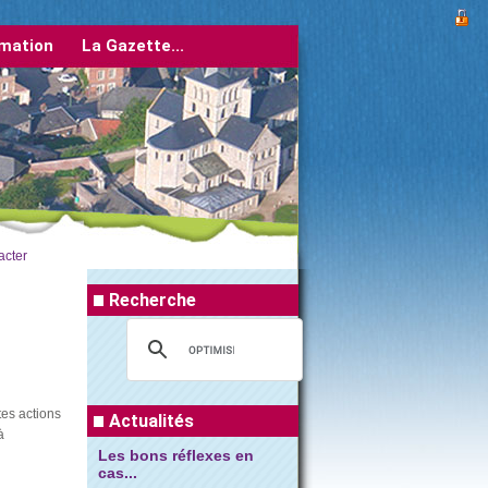
imation
La Gazette...
HORAIRES D'ETE DES...
acter
Recherche
retrouver les horaires dans l'onglet
vivre à...
tes actions
Actualités
à
En savoir plus...
Les bons réflexes en
cas...
En savoir plus...