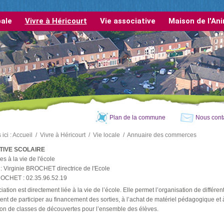
pale
Vivre à Héricourt
Vie associative
Maison de l'An
Plan de la commune
Nous cont
ici :
Accueil
/
Vivre à Héricourt
/
Vie locale
/
Annuaire des commerces
IVE SCOLAIRE
ées à la vie de l'école
: Virginie BROCHET directrice de l'Ecole
ROCHET : 02.35.96.52.19
iation est directement liée à la vie de l’école. Elle permet l’organisation de différen
ent de participer au financement des sorties, à l’achat de matériel pédagogique et 
ion de classes de découvertes pour l’ensemble des élèves.