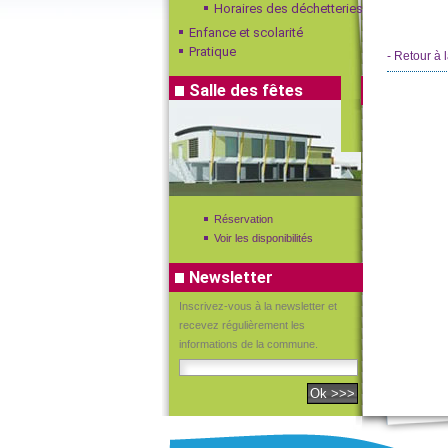
Horaires des déchetteries
Enfance et scolarité
Pratique
- Retour à l
Salle des fêtes
Réservation
Voir les disponibilités
Newsletter
Inscrivez-vous à la newsletter et
recevez régulièrement les
informations de la commune.