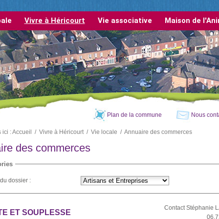
pale
Vivre à Héricourt
Vie associative
Maison de l'An
Plan de la commune
Nous cont
ici :
Accueil
/
Vivre à Héricourt
/
Vie locale
/
Annuaire des commerces
ire des commerces
ries
du dossier :
Contact Stéphanie
TE ET SOUPLESSE
06.7