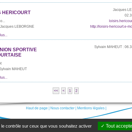
Jacques L
S HERICOURT
02.3
o...
loisirs.hericou
 : Jacques LEBORGNE
http://loisirs-hericourt.e-
us...
Sylvain MAHEUT : 06.3
UNION SPORTIVE
OURTAISE
t
:Sylvain MAHEUT
us...
<<
<
1
2
Haut de page
|
Nous contacter
|
Mentions légales
|
 le contrôle sur ceux que vous souhaitez activer
Tout accepte
n-Caux 2014 -
Conception Citopia
-
Solution de site internet pour mairie et collectiv