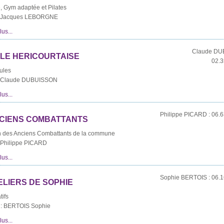
 Gym adaptée et Pilates
 : Jacques LEBORGNE
us...
Claude DU
LE HERICOURTAISE
02.3
ules
 : Claude DUBUISSON
us...
Philippe PICARD : 06.6
NCIENS COMBATTANTS
n des Anciens Combattants de la commune
: Philippe PICARD
us...
Sophie BERTOIS : 06.1
ELIERS DE SOPHIE
tifs
 : BERTOIS Sophie
us...