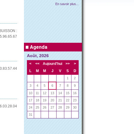
INFORMATION
IMPORTANTE COM...
BUISSON :
5.96.65.67
Agenda
Août, 2026
Attention aux déchets volants
<
<<
Aujourd'hui
>>
>
En savoir plus...
HORAIRES D'ETE DES...
3.83.57.44
L
M
M
J
V
S
D
1
2
3
4
5
6
7
8
9
10
11
12
13
14
15
16
17
18
19
20
21
22
23
retrouver les horaires dans l'onglet
6.03.28.04
24
25
26
27
28
29
30
vivre à...
31
En savoir plus...