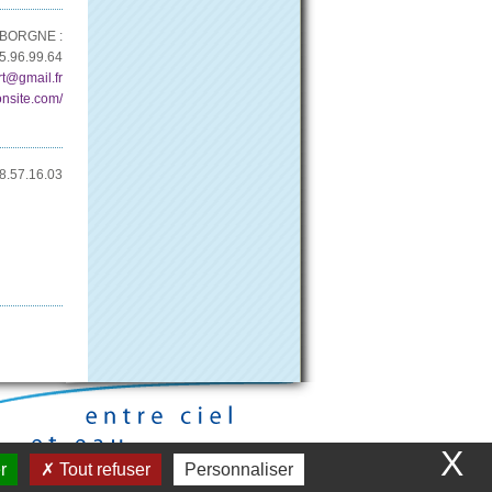
EBORGNE :
5.96.99.64
rt@gmail.fr
monsite.com/
8.57.16.03
X
r
Tout refuser
Personnaliser
ité - WeeCity