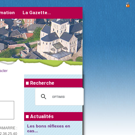
imation
La Gazette...
HORAIRES D'ETE DES...
acter
Recherche
retrouver les horaires dans l'onglet
vivre à...
En savoir plus...
Les bons réflexes en
cas...
En savoir plus...
Actualités
 LAMARRE :
2.36.25.40