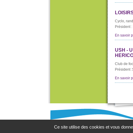
LOISIR
Cyclo, rand
Président
En savoir pl
USH - 
HERIC
Club de foo
Président 
En savoir pl
Ce site utilise des cookies et vous donne
Héricourt-e