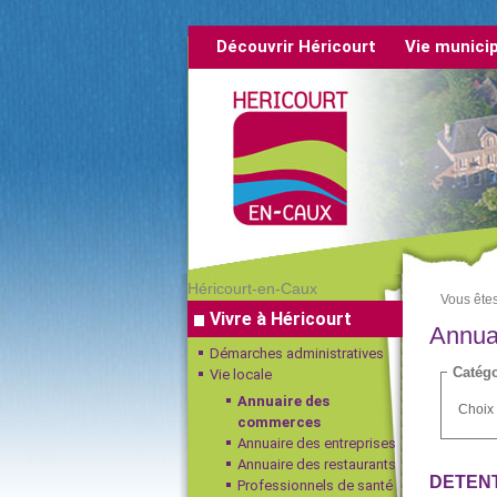
Découvrir Héricourt
Vie munici
rétrospective
Héricourt-en-Caux
Vous êtes 
Vivre à Héricourt
Annua
Démarches administratives
Catégo
Vie locale
Annuaire des
Choix 
commerces
Annuaire des entreprises
Annuaire des restaurants
DETEN
Professionnels de santé