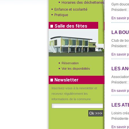
Horaires des déchetteries
Gym douce,
Enfance et scolarité
Président
Pratique
En savoir pl
Salle des fêtes
LA BOU
Club de bo
Président
En savoir pl
Réservation
LES A
Voir les disponibilités
Associatio
Newsletter
Président 
Inscrivez-vous à la newsletter et
En savoir pl
recevez régulièrement les
informations de la commune.
LES AT
Loisirs créa
Présidente
En savoir pl